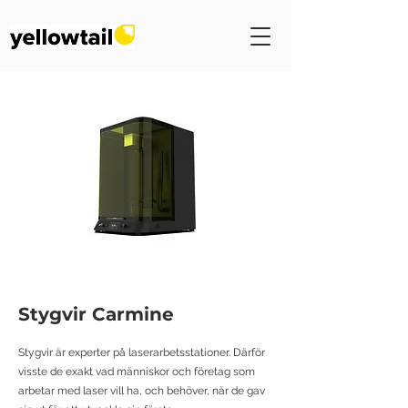
Stygvir Carmine
Stygvir är experter på laserarbetsstationer. Därför
visste de exakt vad människor och företag som
arbetar med laser vill ha, och behöver, när de gav